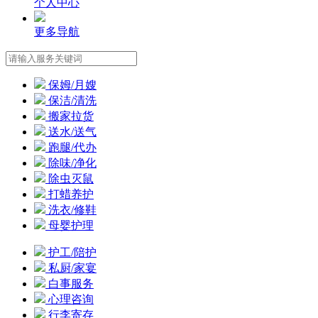
个人中心
更多导航
保姆/月嫂
保洁/清洗
搬家拉货
送水/送气
跑腿/代办
除味/净化
除虫灭鼠
打蜡养护
洗衣/修鞋
母婴护理
护工/陪护
私厨/家宴
白事服务
心理咨询
行李寄存